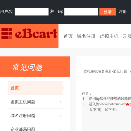
用户名:
密 码:
注册
首页
域名注册
虚拟主机
云
常见问题
虚拟主机域名注册-常见问题
首页
作者：
1．
使用
ftp
软件登陆您的只能
虚拟主机问题
2．
进入到
wwwroot\template\
def
见下图)，如下图
1
域名注册问题
企业邮局问题