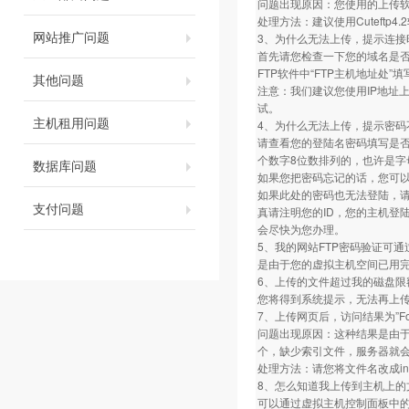
问题出现原因：您使用的上传软件的FT
处理方法：建议使用Cuteftp4.2软件
网站推广问题
3、为什么无法上传，提示连接
首先请您检查一下您的域名是否做
FTP软件中“FTP主机地址处”
其他问题
注意：我们建议您使用IP地址
试。
主机租用问题
4、为什么无法上传，提示密码
请查看您的登陆名密码填写是
个数字8位数排列的，也许是字
数据库问题
如果您把密码忘记的话，您可
如果此处的密码也无法登陆，
支付问题
真请注明您的ID，您的主机登
会尽快为您办理。
5、我的网站FTP密码验证可通
是由于您的虚拟主机空间已用完
6、上传的文件超过我的磁盘限
您将得到系统提示，无法再上
7、上传网页后，访问结果为”Fo
问题出现原因：这种结果是由于您相应
个，缺少索引文件，服务器就
处理方法：请您将文件名改成inde
8、怎么知道我上传到主机上的
可以通过虚拟主机控制面板中的