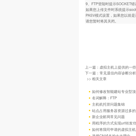
9、FTP登陆时提示SOCKET
如果您上传文件时系统提示so
PASV模式设置，如果您以前
请您暂时将其关闭。
上一篇：
虚拟主机上提供的一些
下一篇：
常见退信内容诊断分析
>> 相关文章
如何修改智能建站专业型顶
名词解释：FTP
主机机托管问题集锦
站点占用服务器资源过多的
新企业邮局常见问题
用程序的方式实现url转发
如何将我司申请的虚拟主机
选择CN域名的七大理由