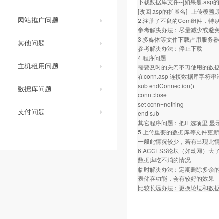
下载数据库文件--[如果是.asp
[改回.asp的扩展名]--上传覆
网站推广问题
2.注册了不良的Com组件，特
参考解决办法：尽量减少或避
3.多媒体等文件下载占用服务
其他问题
参考解决办法：停止下载
4.程序问题
主机租用问题
需要及时的关闭不再使用的数
在conn.asp 连接数据库字
sub endConnection()
数据库问题
conn.close
set conn=nothing
支付问题
end sub
其它程序问题：把IE选项里 
5.上传重要的数据库等文件更
一般此情况较少，若有出现此
6.ACCESS论坛（如动网）
数据库吃不消的情况
临时解决办法：定期删除多余
表储存功能，会有较好的效果
比较长远办法：更换论坛和数据库