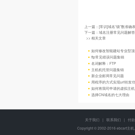
上一篇：
[常识]域名“级”数准确
下一篇：
域名注册常见问题解答
>> 相关文章
如何修改智能建站专业型顶
ftp常见错误问题集锦
名词解释：FTP
主机机托管问题集锦
新企业邮局常见问题
用程序的方式实现url转发
如何将我司申请的虚拟主机
选择CN域名的七大理由
关于我们
|
联系我们
|
付款
Copyright © 2002-2016 ebcart主机